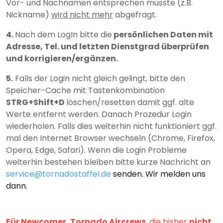
Vor- und Nachnamen entsprechen musste (z.B.
Nickname)
wird nicht mehr
abgefragt.
4.
Nach dem LogIn bitte die
persönlichen Daten mit
Adresse, Tel. und letzten Dienstgrad überprüfen
und korrigieren/ergänzen.
5.
Falls der Login nicht gleich gelingt, bitte den
Speicher-Cache mit Tastenkombination
STRG+Shift+D
löschen/resetten damit ggf. alte
Werte entfernt werden. Danach Prozedur Login
wiederholen. Falls dies weiterhin nicht funktioniert ggf.
mal den Internet Browser wechseln (Chrome, Firefox,
Opera, Edge, Safari). Wenn die Login Probleme
weiterhin bestehen bleiben bitte kurze Nachricht an
service
@
tornadostaffel.de
senden.
Wir melden uns
dann.
Für Newcomer, Tornado Aircrews
, die bisher
nicht